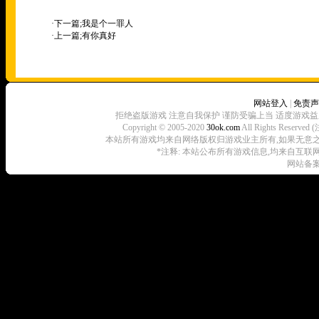
·下一篇;
我是个一罪人
·上一篇;
有你真好
网站登入
|
免责声
拒绝盗版游戏 注意自我保护 谨防受骗上当 适度游戏益
Copyright © 2005-2020
30ok.com
All Rights R
本站所有游戏均来自网络版权归游戏业主所有,如果无意之中侵犯了
*注释: 本站公布所有游戏信息,均来自互联
网站备案