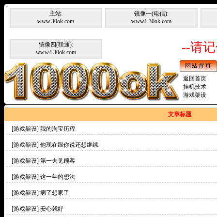
主站:
镜像一(电信):
www.30ok.com
www1.30ok.com
--请记
镜像四(联通):
www4.30ok.com
返回首页
挂机技术
游戏架设
文章标题
[游戏架设]
我的淘宝历程
[游戏架设]
他现在跟你说还想继续
[游戏架设]
第一去见顾客
[游戏架设]
这一年的想法
[游戏架设]
病了想家了
[游戏架设]
安心就好