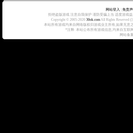
网站登入
|
免责声
拒绝盗版游戏 注意自我保护 谨防受骗上当 适度游戏益
Copyright © 2005-2020
30ok.com
All Rights R
本站所有游戏均来自网络版权归游戏业主所有,如果无意之中侵犯了
*注释: 本站公布所有游戏信息,均来自互联
网站备案