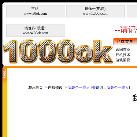
主站:
镜像一(电信):
www.30ok.com
www1.30ok.com
--请记
镜像四(联通):
www4.30ok.com
返回首页
挂机技术
游戏架设
30ok首页
->
内核修改
-> 我是个一罪人 [关键词：我是个一罪人]