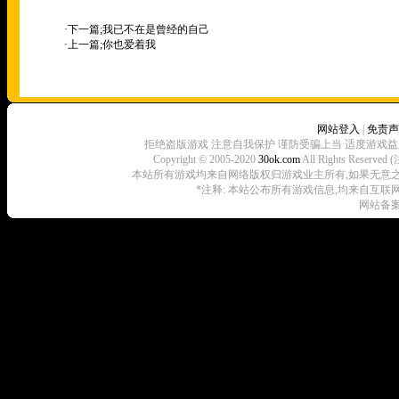
·下一篇;
我已不在是曾经的自己
·上一篇;
你也爱着我
网站登入
|
免责声
拒绝盗版游戏 注意自我保护 谨防受骗上当 适度游戏益
Copyright © 2005-2020
30ok.com
All Rights R
本站所有游戏均来自网络版权归游戏业主所有,如果无意之中侵犯了
*注释: 本站公布所有游戏信息,均来自互联
网站备案