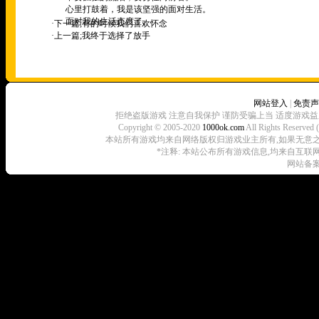
心里打鼓着，我是该坚强的面对生活。
面对我的生活态度了。
·下一篇;
有的时候我们喜欢怀念
·上一篇;
我终于选择了放手
网站登入
|
免责声
拒绝盗版游戏 注意自我保护 谨防受骗上当 适度游戏益
Copyright © 2005-2020
1000ok.com
All Rights 
本站所有游戏均来自网络版权归游戏业主所有,如果无意之中侵犯了
*注释: 本站公布所有游戏信息,均来自互联
网站备案