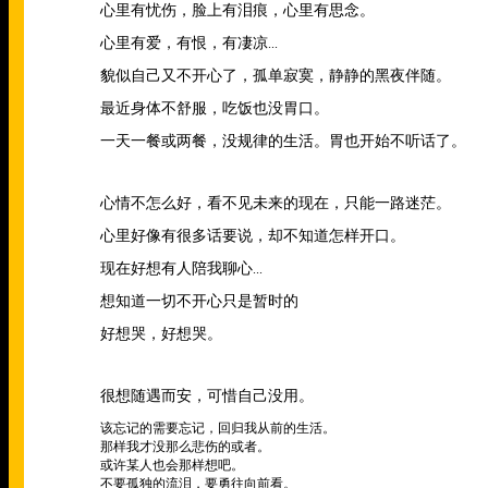
心里有忧伤，脸上有泪痕，心里有思念。
心里有爱，有恨，有凄凉
...
貌似自己又不开心了，孤单寂寞，静静的黑夜伴随。
最近身体不舒服，吃饭也没胃口。
一天一餐或两餐，没规律的生活。胃也开始不听话了。
心情不怎么好，看不见未来的现在，只能一路迷茫。
心里好像有很多话要说，却不知道怎样开口。
现在好想有人陪我聊心
...
想知道一切不开心只是暂时的
好想哭，好想哭。
很想随遇而安，可惜自己没用。
该忘记的需要忘记，回归我从前的生活。
那样我才没那么悲伤的或者。
或许某人也会那样想吧。
不要孤独的流泪，要勇往向前看。