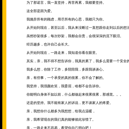
为了那诺言，我一直坚持，再苦再累，我都要坚持。
这全部是因为爱。
我抛弃所有的顾虑，用尽所有的心思，我都只为你。
从开始到现在，甚至以后，我从来没断过一直想跟你走到以后的想
虽然吵架很多，每次吵架，我都会自责，会很深深的流下眼泪。
经历越多，也许自己会长大。
从开始到现在，一路走来，我知道你看在眼里。
其实，亲，我不得不想告诉你，我真的累了，我多么需要一个安全
我多么想，你除了工作，多陪陪我，多跟我谈谈心。
亲，有些事，一个承受的真的很累，你不会了解的。
我坚持，我强颜欢笑，我委屈，啥都不会告诉你。
你能明白身体不如以前，什么都做起来很累很累，那感觉。。。
还是的坚持。我不能有家人的诉说，更不谈家人的疼爱。
亲，我想你什么都多为我想想，给我点温暖，
亲，我希望现在的我们真的能够彼此珍惜了。
亲，一路走来不容易，希望你自己明白吧！