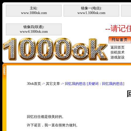
主站:
镜像一(电信):
www.1000ok.com
www1.1000ok.com
--请记住
镜像四(联通):
www4.1000ok.com
返回首页
挂机技术
游戏架设
30ok首页
->
其它文章
-> 回忆我的想念 [关键词：回忆我的想念]
回忆往往都是很美好的。
许下诺言，我一直在很努力做到。