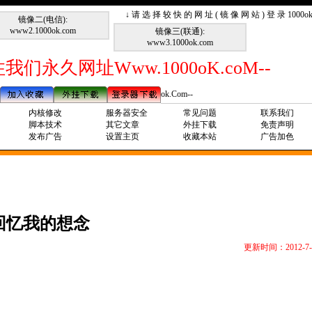
↓ 请 选 择 较 快 的 网 址 ( 镜 像 网 站 ) 登 录 1000
镜像二(电信):
www2.1000ok.com
镜像三(联通):
www3.1000ok.com
我们永久网址Www.1000oK.coM--
--请记住我们永久网址Www.1000ok.Com--
内核修改
服务器安全
常见问题
联系我们
脚本技术
其它文章
外挂下载
免责声明
发布广告
设置主页
收藏本站
广告加色
回忆我的想念
更新时间：2012-7-