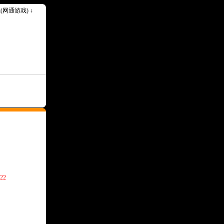
ok(网通游戏) ↓
22