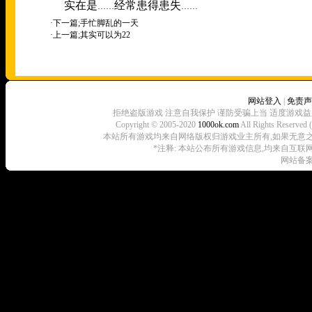
实在是
经常患得患失
……
……
·下一篇;
手忙脚乱的一天
·上一篇;
其实可以为22
网站登入
|
免责声
拒绝盗版游戏 注意自我保护 谨防受骗上当 适度游戏益
Copyright © 2005-2020
1000ok.com
All Rights 
本站所有游戏均来自网络版权归游戏业主所有,如果无意之中侵犯了
*注释: 本站公布所有游戏信息,均来自互联
网站备案