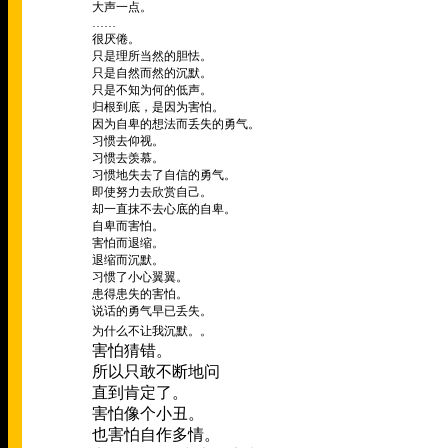
大声一点。
……
很厌倦。
只是理所当然的胆怯。
只是自然而然的沉默。
只是不知为何的低声。
归根到底，是因为害怕。
因为自卑的想法而丢失的勇气。
习惯去仰视。
习惯去羡慕。
习惯地失去了自信的勇气。
即使努力去欣赏自己。
却一直抹不去心底的自卑。
自卑而害怕。
害怕而退缩。
退缩而沉默。
习惯了小心翼翼。
患得患失的害怕。
说话的勇气早已丢失。
太害怕
为什么不让我沉默。。
害怕猜错。
所以只敢不断地问
直到肯定了。
害怕像个小丑。
也害怕自作多情。