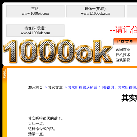
主站:
镜像一(电信):
www.1000ok.com
www1.1000ok.com
--请记住
镜像四(联通):
www4.1000ok.com
返回首页
挂机技术
游戏架设
30ok首页
->
其它文章
-> 其实听得很厌的话了 [关键词：其实听得很
其实
其实听得很厌的话了。
大胆一点。
这样命令式的话。
活泼一点。