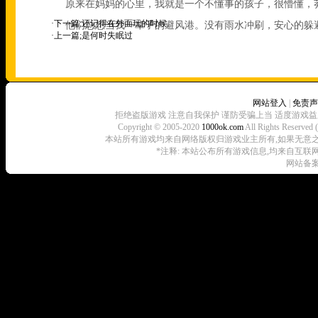
原来在妈妈的心里，我就是一个不懂事的孩子，很懵懂，
·下一篇;
还记得在外面玩的时候
他们总想当我一辈子的避风港。没有雨水冲刷，安心的躲
·上一篇;
是何时失眠过
网站登入
|
免责声
拒绝盗版游戏 注意自我保护 谨防受骗上当 适度游戏益
Copyright © 2005-2020
1000ok.com
All Rights 
本站所有游戏均来自网络版权归游戏业主所有,如果无意之中侵犯了
*注释: 本站公布所有游戏信息,均来自互联
网站备案