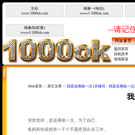
主站:
镜像一(电信):
www.1000ok.com
www1.1000ok.com
--请记住
镜像四(联通):
www4.1000ok.com
返回首页
挂机技术
游戏架设
30ok首页
->
其它文章
-> 我是该勇敢一次 [关键词：我是该勇敢一次
我
突然觉得，是该勇敢一次。为了自己、
爸妈和你虽然有一千个不愿意我出去工作。