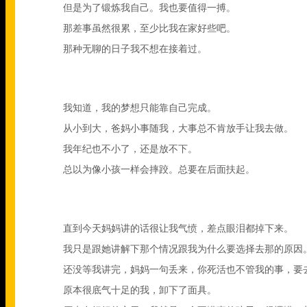
但是为了锻炼我自己。我也要值得一搏。
那差事虽然很累，至少比我在家好些吧。
那种无聊的日子我不想在接着过。
我知道，我的梦想只能靠自己完成。
从小到大，爸妈小事随我，大事总不肯放手让我去做。
我年纪也不小了，还是放不下。
总以为像小孩一样会摔跤。总要在后面扶起。
直到今天妈妈讲的话很让我气愤，差点眼泪都掉下来。
我只是跟她讲解下那个情况跟我为什么要选择去那的原因
还没等我讲完，妈妈一句丢来，你死活也不管我的事，要
原本很底气十足的我，卸下了面具。