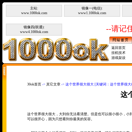
主站:
镜像一(电信):
www.1000ok.com
www1.1000ok.com
--请记住
镜像四(联通):
www4.1000ok.com
返回首页
挂机技术
游戏架设
30ok首页
->
其它文章
-> 这个世界很大很大 [关键词：这个世界很大
这
这个世界很大很大，大到你无法看清楚。但是也可以很小很小，小
可以很开心，因为只想看到你最美的笑容。