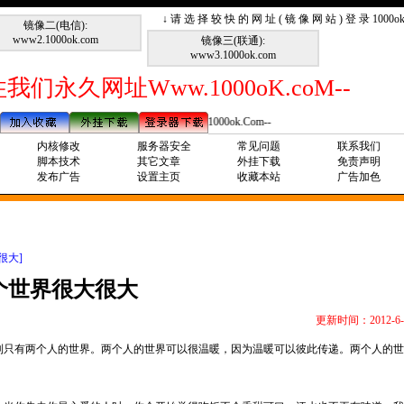
↓ 请 选 择 较 快 的 网 址 ( 镜 像 网 站 ) 登 录 1000
镜像二(电信):
www2.1000ok.com
镜像三(联通):
www3.1000ok.com
我们永久网址Www.1000oK.coM--
--请记住我们永久网址Www.1000ok.Com--
内核修改
服务器安全
常见问题
联系我们
脚本技术
其它文章
外挂下载
免责声明
发布广告
设置主页
收藏本站
广告加色
很大]
个世界很大很大
更新时间：2012-6-
到只有两个人的世界。两个人的世界可以很温暖，因为温暖可以彼此传递。两个人的世