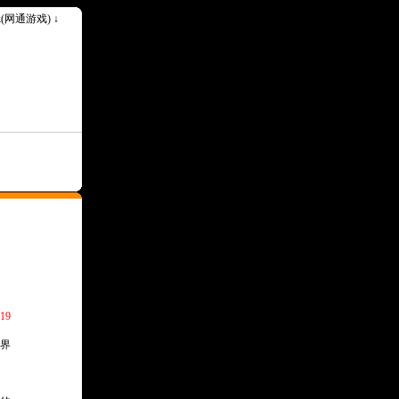
ok(网通游戏) ↓
19
界