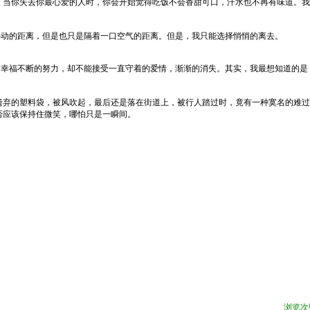
。当你失去你最心爱的人时，你会开始觉得吃饭不会香甜可口，汗水也不再有味道。我
心动的距离，但是也只是隔着一口空气的距离。但是，我只能选择悄悄的离去。
了幸福不断的努力，却不能接受一直守着的爱情，渐渐的消失。其实，我最想知道的是
遗弃的塑料袋，被风吹起，最后还是落在街道上，被行人踏过时，竟有一种寞名的难过
否应该保持住微笑，哪怕只是一瞬间。
浏览次