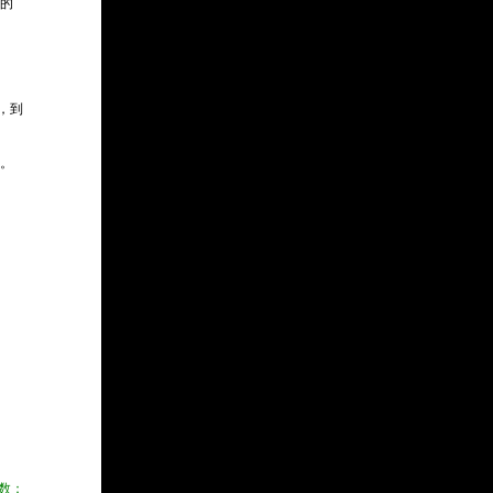
的
，到
。
数：