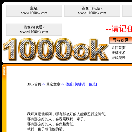
主站:
镜像一(电信):
www.1000ok.com
www1.1000ok.com
--请记住
镜像四(联通):
www4.1000ok.com
返回首页
挂机技术
游戏架设
30ok首页
->
其它文章
-> 傻瓜 [关键词：傻瓜]
我可真是傻瓜阿，哪有那么好的人能容忍我这脾气。
哪有那么好的人，会说照顾我一辈子。
哪有那么好的人，会负起责任。
就我一傻子相信他的话。