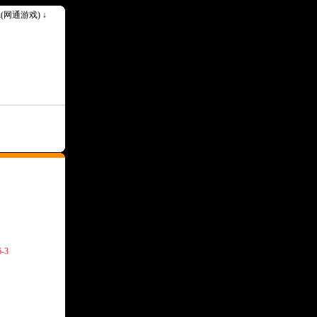
ok(网通游戏) ↓
-3