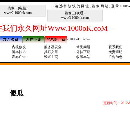
↓ 请 选 择 较 快 的 网 址 ( 镜 像 网 站 ) 登 录 1000
镜像二(电信):
www2.1000ok.com
镜像三(联通):
www3.1000ok.com
我们永久网址Www.1000oK.coM--
--请记住我们永久网址Www.1000ok.Com--
内核修改
服务器安全
常见问题
联系我们
脚本技术
其它文章
外挂下载
免责声明
发布广告
设置主页
收藏本站
广告加色
傻瓜
更新时间：2012-6