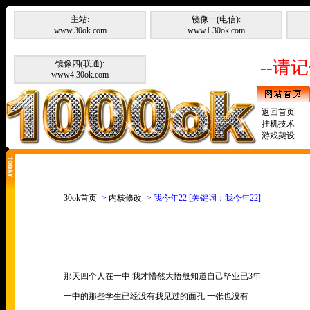
主站:
镜像一(电信):
www.30ok.com
www1.30ok.com
--请记
镜像四(联通):
www4.30ok.com
返回首页
挂机技术
游戏架设
30ok首页
->
内核修改
-> 我今年22 [关键词：我今年22]
那天四个人在一中 我才懵然大悟般知道自己毕业已
3
年
一中的那些学生已经没有我见过的面孔 一张也没有