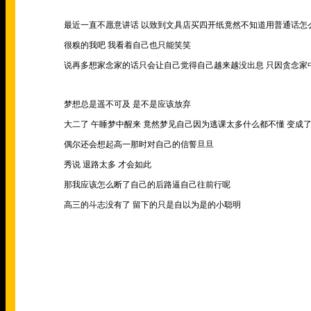
最近一直不愿意讲话 以致到文具店买四开纸竟然不知道用普通话怎
很糗的我吧 我看着自己也只能笑笑
说再多想家念家的话只会让自己觉得自己越来越没出息 只因贪念家
梦想总是遥不可及 是不是应该放弃
大二了 午睡梦中醒来 竟然梦见自己因为逃课太多什么都不懂 变成
偶尔还会想起高一那时对自己的信誓旦旦
秀说 退路太多 才会如此
那我应该怎么断了自己的后路逼自己往前行呢
高三的斗志没有了 留下的只是自以为是的小聪明