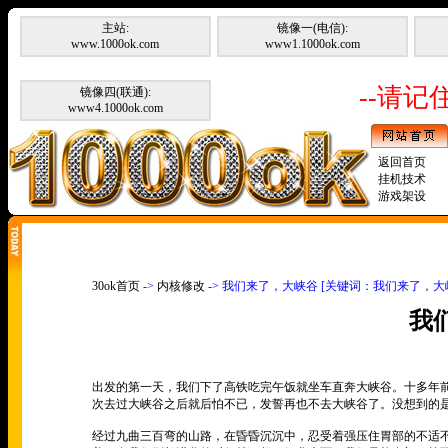
主站:
镜像一(电信):
www.1000ok.com
www1.1000ok.com
--请记住
镜像四(联通):
www4.1000ok.com
返回首页
挂机技术
游戏架设
30ok首页
->
内核修改
-> 我们来了，大峡谷 [关键词：我们来了，大
我
出发的第一天，我们下了高铁吃完午饭就坐车直奔大峡谷。十多年前
次去过大峡谷之后就后怕不已，发誓再也不去大峡谷了。没想到的
经过九曲三百弯的山路，在昏昏沉沉中，忍受着强压住胃部的不适