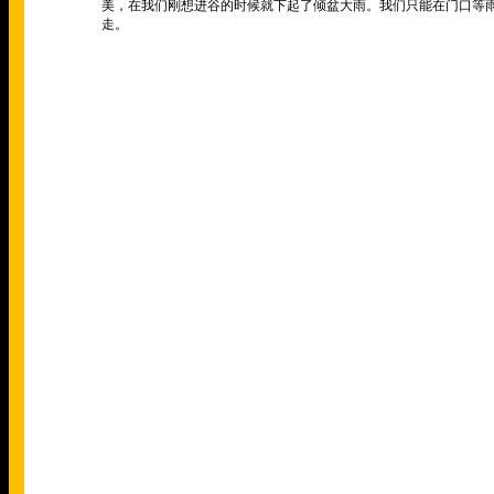
美，在我们刚想进谷的时候就下起了倾盆大雨。我们只能在门口等
走。