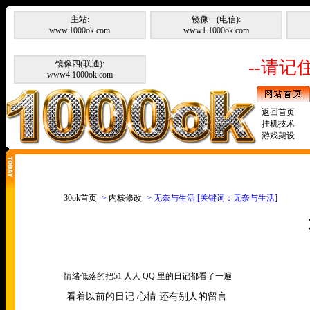
主站:
镜像一(电信):
www.1000ok.com
www1.1000ok.com
--请记住
镜像四(联通):
www4.1000ok.com
返回首页
挂机技术
游戏架设
30ok首页
->
内核修改
-> 无奈与生活 [关键词：无奈与生活]
情绪低落的把
51
人人
QQ
里的日记都看了一遍
看着以前的日记 心情 还有别人的留言