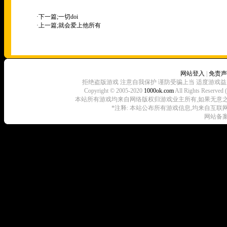
·下一篇;
一切doi
·上一篇;
就会爱上他所有
网站登入
|
免责声
拒绝盗版游戏 注意自我保护 谨防受骗上当 适度游戏益
Copyright © 2005-2020
1000ok.com
All Rights 
本站所有游戏均来自网络版权归游戏业主所有,如果无意之中侵犯了
*注释: 本站公布所有游戏信息,均来自互联
网站备案