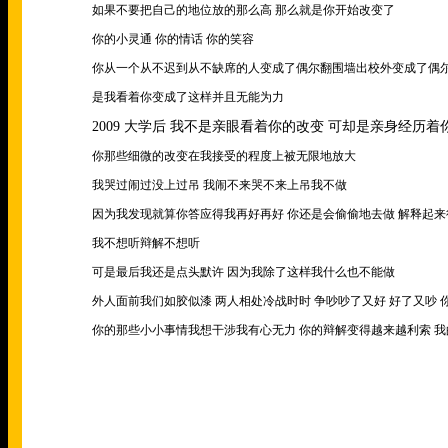
如果不要把自己的地位放的那么高 那么就是你开始改变了
你的小灵通 你的情话 你的笑容
你从一个从不迟到从不缺席的人变成了偶尔翻围墙出校外变成了偶
是我看着你变成了这样并且无能为力
2009
大学后 我不是亲眼看着你的改变 可却是亲身经历着
你那些细微的改变在我接受的程度上被无限地放大
我哭过闹过没上过吊 我闹不来哭不来上吊我不做
因为我发现就算你答应得我再好再好 你还是会偷偷地去做 解释起来
我不想听辩解不想听
可是最后我还是点头默许 因为我除了这样我什么也不能做
外人面前我们如胶似漆 两人相处冷战时时 争吵吵了又好 好了又吵
你的那些小小事情我想干涉我有心无力 你的辩解变得越来越利索 