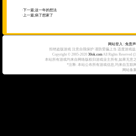
·下一篇;
这一年的想法
·上一篇;
病了想家了
网站登入
|
免责声
拒绝盗版游戏 注意自我保护 谨防受骗上当 适度游戏益
Copyright © 2005-2020
30ok.com
All Rights R
本站所有游戏均来自网络版权归游戏业主所有,如果无意之中侵犯了
*注释: 本站公布所有游戏信息,均来自互联
网站备案