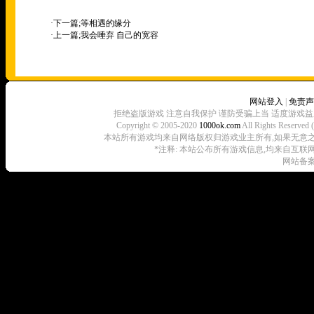
·下一篇;
等相遇的缘分
·上一篇;
我会唾弃 自己的宽容
网站登入
|
免责声
拒绝盗版游戏 注意自我保护 谨防受骗上当 适度游戏益
Copyright © 2005-2020
1000ok.com
All Rights 
本站所有游戏均来自网络版权归游戏业主所有,如果无意之中侵犯了
*注释: 本站公布所有游戏信息,均来自互联
网站备案