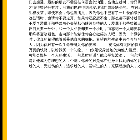
们去感受。最好的朋友不需要任何语言的沟通，当他走过时，你只
才懂得曾经拥有过，可我们也在得到时发现我们曾经缺少的。
在付
生根发芽，即使不会，你也当满足，因为你心中已有了一片爱的绿
这些话时，也请你不要走开。如果你还恋恋不舍，那么请不要转过
不爱？爱属于那些曾灰心失望却仍继续期待的人，爱属于那些曾
反目只要一分钟，和一个人相爱却要一个小时，而忘记一个人却要
那终将变淡褪色。走向那个能够使你会心微笑的人吧，因为一个微
时，你真的希望能够感受他真实的拥抱。希望你的生命中有个可
人，因为你只有一次生命来满足你的要求。
祝福你有无限的快
万贯的钱财，以给我买一个礼物。：
)
永远设身处地的为他人着想，
可能会毁坏一个人的生活，一句及时的话可能会平复波浪，一句
是让他成为你理想的人，否则，你爱的只是你在他身上找到的
过的人，受过伤的人，追求过的人，尝试过的人，充满感激的人