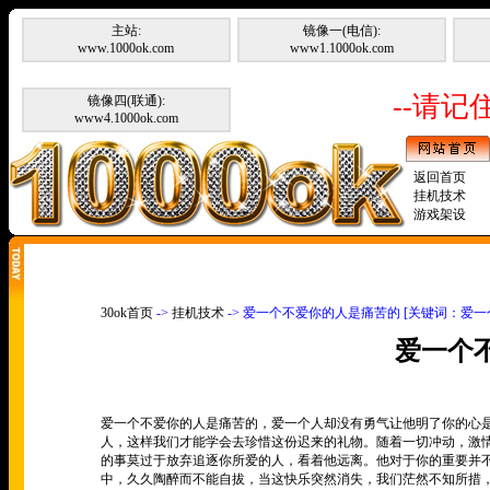
主站:
镜像一(电信):
www.1000ok.com
www1.1000ok.com
--请记住
镜像四(联通):
www4.1000ok.com
返回首页
挂机技术
游戏架设
30ok首页
->
挂机技术
-> 爱一个不爱你的人是痛苦的 [关键词：爱
爱一个
爱一个不爱你的人是痛苦的，爱一个人却没有勇气让他明了你的心
人，这样我们才能学会去珍惜这份迟来的礼物。随着一切冲动，激
的事莫过于放弃追逐你所爱的人，看着他远离。他对于你的重要并
中，久久陶醉而不能自拔，当这快乐突然消失，我们茫然不知所措