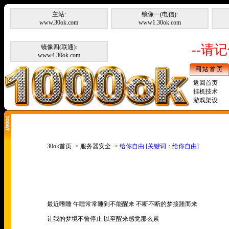
主站:
镜像一(电信):
www.30ok.com
www1.30ok.com
--请记
镜像四(联通):
www4.30ok.com
返回首页
挂机技术
游戏架设
30ok首页
->
服务器安全
-> 给你自由 [关键词：给你自由]
最近嗜睡 午睡常常睡到不能醒来 不断不断的梦接踵而来
让我的梦境不曾停止 以至醒来感觉那么累