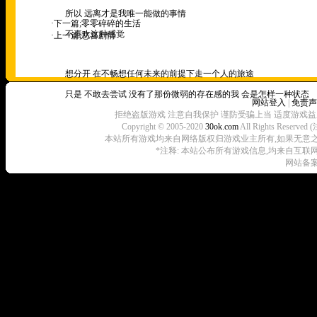
所以 远离才是我唯一能做的事情
·下一篇;
零零碎碎的生活
不喜欢这种感觉
·上一篇;
悲喜剧情
想分开 在不畅想任何未来的前提下走一个人的旅途
只是 不敢去尝试 没有了那份微弱的存在感的我 会是怎样一种状态
网站登入
|
免责声
拒绝盗版游戏 注意自我保护 谨防受骗上当 适度游戏益
Copyright © 2005-2020
30ok.com
All Rights R
本站所有游戏均来自网络版权归游戏业主所有,如果无意之中侵犯了
*注释: 本站公布所有游戏信息,均来自互联
网站备案