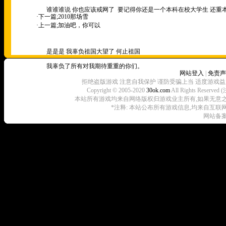
谁谁谁说 你也应该戒网了
要记得你还是一个本科在校大学生 还重
·下一篇;
2010那场雪
·上一篇;
加油吧，你可以
是是是 我辜负祖国大望了 何止祖国
我辜负了所有对我期待重重的你们。
网站登入
|
免责声
拒绝盗版游戏 注意自我保护 谨防受骗上当 适度游戏益
Copyright © 2005-2020
30ok.com
All Rights R
本站所有游戏均来自网络版权归游戏业主所有,如果无意之中侵犯了
*注释: 本站公布所有游戏信息,均来自互联
网站备案