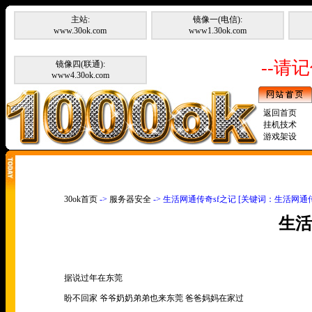
主站:
镜像一(电信):
www.30ok.com
www1.30ok.com
--请记
镜像四(联通):
www4.30ok.com
返回首页
挂机技术
游戏架设
30ok首页
->
服务器安全
-> 生活网通传奇sf之记 [关键词：生活网通传
生活
据说过年在东莞
盼不回家 爷爷奶奶弟弟也来东莞 爸爸妈妈在家过