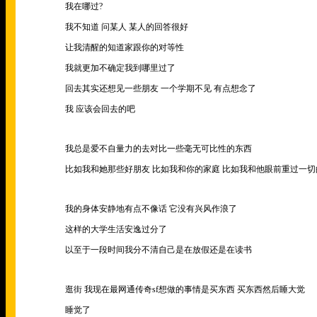
我在哪过
?
我不知道 问某人 某人的回答很好
让我清醒的知道家跟你的对等性
我就更加不确定我到哪里过了
回去其实还想见一些朋友 一个学期不见 有点想念了
我 应该会回去的吧
我总是爱不自量力的去对比一些毫无可比性的东西
比如我和她那些好朋友 比如我和你的家庭 比如我和他眼前重过一
我的身体安静地有点不像话 它没有兴风作浪了
这样的大学生活安逸过分了
以至于一段时间我分不清自己是在放假还是在读书
逛街 我现在最网通传奇sf想做的事情是买东西 买东西然后睡大觉
睡觉了