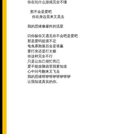
你在玩什么游戏完全不懂
那不会是爱吧
你在身边晃来又晃去
我的思绪像爆炸的流星
闪你躲你又遇见你不会吧是爱吧
那是爱吗捉摸不定
龟兔赛跑最后会是谁赢
要打坐还是打太极
你这样完全不行
只是让自己很忙而已
爱不能放脑袋里我要知道
心中问号翻来又飞去
我的思绪呀咿呀咿呀咿呀咿
让我知道真实的你。