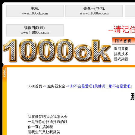
主站:
镜像一(电信):
www.1000ok.com
www1.1000ok.com
--请记住
镜像四(联通):
www4.1000ok.com
返回首页
挂机技术
游戏架设
30ok首页
->
服务器安全
-> 那不会是爱吧 [关键词：那不会是爱吧]
我在做梦吧我说我怎么会
一见到你心扑通扑通的跳
你一直在搞神秘
惹我生气又让我微笑