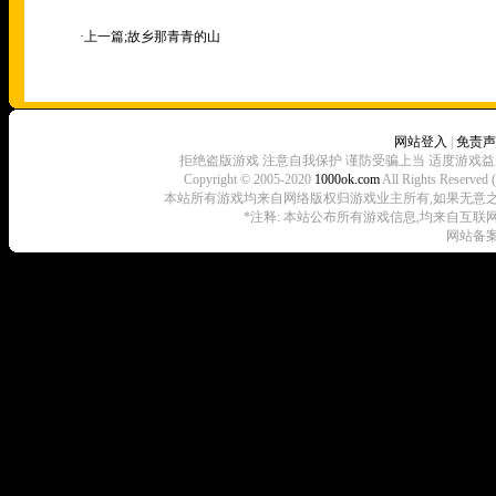
·上一篇;
故乡那青青的山
网站登入
|
免责声
拒绝盗版游戏 注意自我保护 谨防受骗上当 适度游戏益
Copyright © 2005-2020
1000ok.com
All Rights 
本站所有游戏均来自网络版权归游戏业主所有,如果无意之中侵犯了
*注释: 本站公布所有游戏信息,均来自互联
网站备案